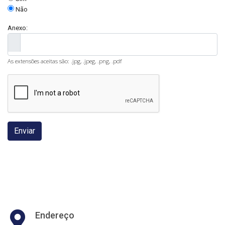
Não
Anexo:
As extensões aceitas são: .jpg, .jpeg, .png, .pdf
Enviar
Endereço