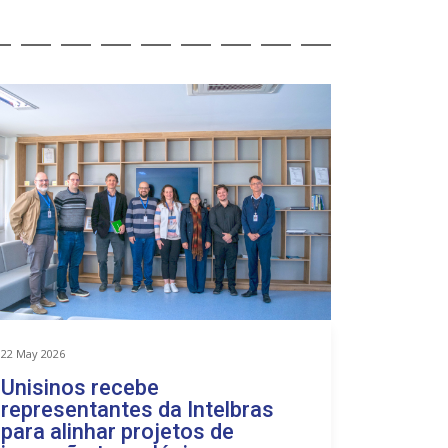
22 May 2026
23 April 2026
Unisinos recebe
Unisin
representantes da Intelbras
Inovaç
para alinhar projetos de
do RS 