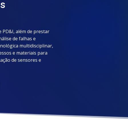
as
e PD&I, além de prestar
nálise de falhas e
ológica multidisciplinar,
essos e materiais para
ação de sensores e