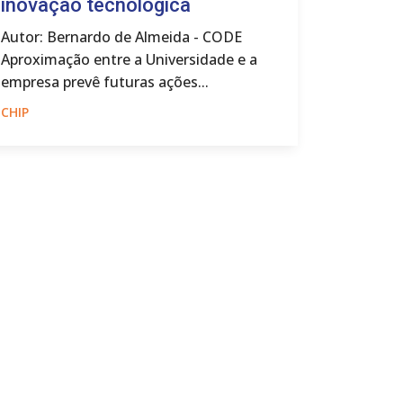
inovação tecnológica
Projet
Projet
Autor: Bernardo de Almeida - CODE
Integr
Aproximação entre a Universidade e a
em Ver
empresa prevê futuras ações...
A Unisin
CHIP
de Inova
Grande do
CHIP