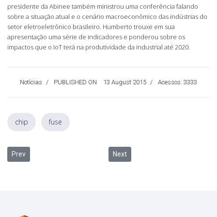
presidente da Abinee também ministrou uma conferência falando
sobre a situação atual e o cenário macroeconômico das indústrias do
setor eletroeletrônico brasileiro. Humberto trouxe em sua
apresentação uma série de indicadores e ponderou sobre os
impactos que o IoT terá na produtividade da industrial até 2020.
Notícias
PUBLISHED ON
13 August 2015
Acessos: 3333
chip
fuse
Previous article: Soluções tecnológicas para empresas
Next article: Na onda do mercado
Prev
Next