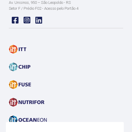
Av. Unisinos, 950 – São Leopoldo - RS
Setor F / Prédio F02 - Acesso pelo Portão 4
Face
insta
linkedin