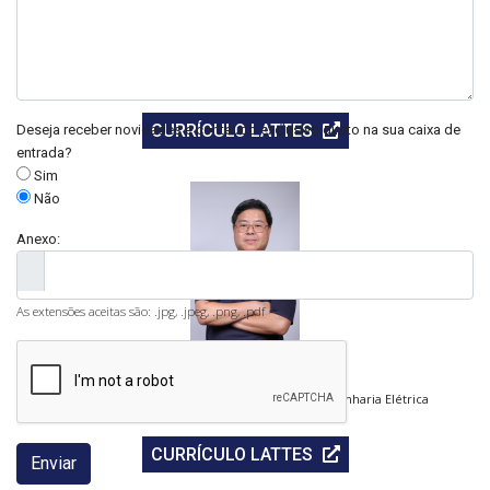
Iara Janaína Fernandes
Doutora em Engenharia de Materiais e Pesquisadora
CURRÍCULO LATTES
Deseja receber novidades e conteúdo exclusivo direto na sua caixa de
entrada?
Sim
Não
Anexo:
As extensões aceitas são: .jpg, .jpeg, .png, .pdf
Elcio Kondo
Laboratório de Teste Elétrico e Mestre em Engenharia Elétrica
CURRÍCULO LATTES
Enviar