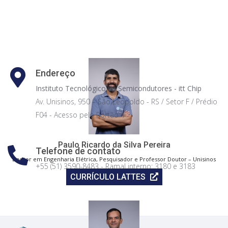
Endereço
Instituto Tecnológico de Semicondutores - itt Chip
Av. Unisinos, 950 – São Leopoldo - RS / Setor F / Prédio
F04 - Acesso pelo Portão 4
Paulo Ricardo da Silva Pereira
Telefone de contato
Doutor em Engenharia Elétrica, Pesquisador e Professor Doutor – Unisinos
+55 (51) 3590-8483 - Ramal interno: 3180 e 3183
CURRÍCULO LATTES