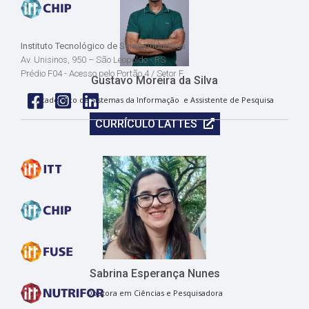
Instituto Tecnológico de Semicondutores
Av. Unisinos, 950 – São Leopoldo - RS
Prédio F04 - Acesso pelo Portão 4 / Setor F
Gustavo Moreira da Silva
Acadêmico de Sistemas da Informação e Assistente de Pesquisa
CURRÍCULO LATTES
Face
insta
linkedin
Sabrina Esperança Nunes
Doutora em Ciências e Pesquisadora