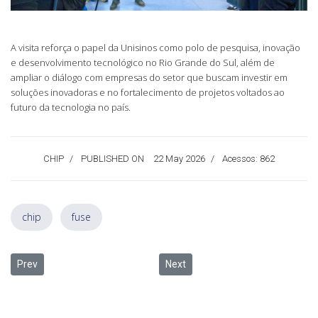
A visita reforça o papel da Unisinos como polo de pesquisa, inovação
e desenvolvimento tecnológico no Rio Grande do Sul, além de
ampliar o diálogo com empresas do setor que buscam investir em
soluções inovadoras e no fortalecimento de projetos voltados ao
futuro da tecnologia no país.
CHIP
PUBLISHED ON
22 May 2026
Acessos: 862
chip
fuse
Previous article: itt Chip lidera debates no Semicon LAC 2026 e co
Next article: Unisinos e Secretari
Prev
Next