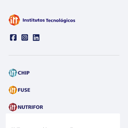
Face
insta
linkedin