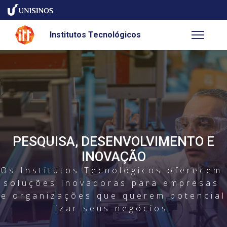
Institutos Tecnológicos
PESQUISA, DESENVOLVIMENTO E
INOVAÇÃO
O
s
I
n
s
t
i
t
u
t
o
s
T
e
c
n
o
l
ó
g
i
c
o
s
o
f
e
r
e
c
e
m
s
o
l
u
ç
õ
e
s
i
n
o
v
a
d
o
r
a
s
p
a
r
a
e
m
p
r
e
s
a
s
e
o
r
g
a
n
i
z
a
ç
õ
e
s
q
u
e
q
u
e
r
e
m
p
o
t
e
n
c
i
a
l
i
z
a
r
s
e
u
s
n
e
g
ó
c
i
o
s
.