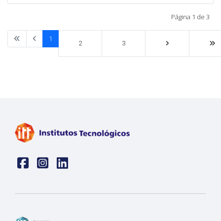
Página 1 de 3
1
2
3
Face
insta
linkedin