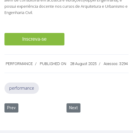
possui experiência docente nos cursos de Arquitetura e Urbanismo e
Engenharia Civil.
Inscreva-se
PERFORMANCE
PUBLISHED ON
28 August 2025
Acessos: 3294
performance
Previous article: Concrete Show South America 2025
Next article: Curso de Extensão | P
Prev
Next