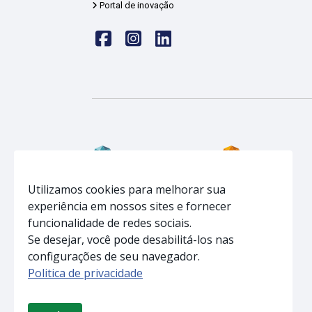
Portal de inovação
Face
insta
linkedin
Home
Home
Utilizamos cookies para melhorar sua
experiência em nossos sites e fornecer
Infraestrutura
Infraestrutura
funcionalidade de redes sociais.
Soluções
Soluções
Se desejar, você pode desabilitá-los nas
Notícias
Acreditações
configurações de seu navegador.
Equipe
Notícias
Politica de privacidade
Contato
Equipe
Contato