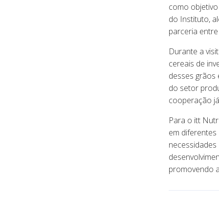
como objetivo 
do Instituto,
parceria entre 
Durante a visi
cereais de inv
desses grãos 
do setor produ
cooperação j
Para o itt Nut
em diferentes
necessidades 
desenvolviment
promovendo av