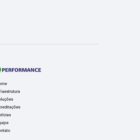
ome
fraestrutura
luções
reditações
tícias
uipe
ntato