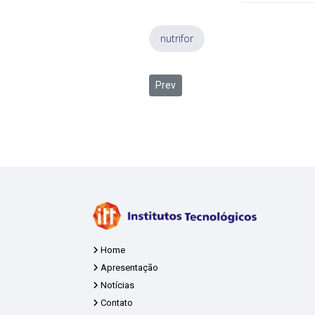
nutrifor
Previous article: Itt Nutrifor e Fab
Prev
Home
Apresentação
Notícias
Contato