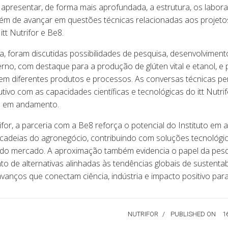
apresentar, de forma mais aprofundada, a estrutura, os labor
 além de avançar em questões técnicas relacionadas aos projet
itt Nutrifor e Be8.
ta, foram discutidas possibilidades de pesquisa, desenvolviment
erno, com destaque para a produção de glúten vital e etanol, e
em diferentes produtos e processos. As conversas técnicas pe
tivo com as capacidades científicas e tecnológicas do itt Nutrif
á em andamento.
rifor, a parceria com a Be8 reforça o potencial do Instituto em 
 cadeias do agronegócio, contribuindo com soluções tecnológic
do mercado. A aproximação também evidencia o papel da pesq
o de alternativas alinhadas às tendências globais de sustentab
anços que conectam ciência, indústria e impacto positivo para
NUTRIFOR
PUBLISHED ON
1