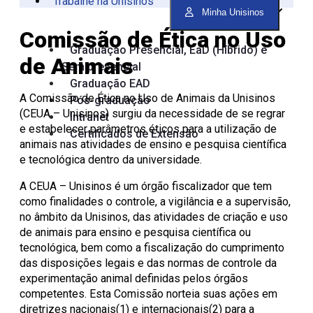
Trabalhe na Unisinos
Vinculadas
CPA
Tecnológica
Manual da Marca
Canal de Ética
Acessibilidade
Multiusuários
Centro de Esporte e
Minha Unisinos
Onde Estamos
Registro de Diplomas
Iniciação à
Comitês
Meio Ambiente
Trabalhe Conosco
Lazer
Laboratórios de
Unitec
Docência
Consulta Lista de
Informática
Porto Alegre
Editora Unisinos
Apresentação
Apresentação
Comissão de Ética no Uso
Diplomas
São Leopoldo
Fundação Urbano
PIBID
Comissão
ISO 14001
Graduação Presencial, EaD (Híbrido) e
Thiesen
de Ética
Educação a Distância
Editais PIBID
ESG Unisinos
de Animais
Semipresencial
no Uso de
Residência
SGA Unisinos
Pedagógica
Animais
Relatórios e
Graduação EAD
Editais
Comitê
Certificações
A Comissão de Ética no Uso de Animais da Unisinos
Pós-graduação
Residência
de Ética
Comunicação
(CEUA – Unisinos) surgiu da necessidade de se regrar
Intranet
Pedagógica
em
Ambiental
e estabelecer parâmetros éticos para a utilização de
Certificados de Extensão
Pesquisa
Procedimentos
animais nas atividades de ensino e pesquisa científica
Instruções
e tecnológica dentro da universidade.
operacionais
A CEUA – Unisinos é um órgão fiscalizador que tem
como finalidades o controle, a vigilância e a supervisão,
no âmbito da Unisinos, das atividades de criação e uso
de animais para ensino e pesquisa científica ou
tecnológica, bem como a fiscalização do cumprimento
das disposições legais e das normas de controle da
experimentação animal definidas pelos órgãos
competentes. Esta Comissão norteia suas ações em
diretrizes nacionais(1) e internacionais(2) para a