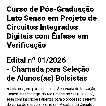
Onde Estamos
Registro de Diplomas
Iniciação à
Comitês
Meio Ambiente
Trabalhe Conosco
Lazer
Laboratórios de
Unitec
Docência
Consulta Lista de
Informática
Porto Alegre
Editora Unisinos
Apresentação
Apresentação
Curso de Pós-Graduação
Diplomas
São Leopoldo
Fundação Urbano
PIBID
Comissão
ISO 14001
Thiesen
de Ética
Educação a Distância
Editais PIBID
ESG Unisinos
Lato Senso em Projeto de
no Uso de
Residência
SGA Unisinos
Pedagógica
Animais
Relatórios e
Circuitos Integrados
Editais
Comitê
Certificações
Residência
de Ética
Comunicação
Digitais com Ênfase em
Pedagógica
em
Ambiental
Pesquisa
Procedimentos
Verificação
Instruções
operacionais
Edital nº 01/2026
-
Chamada para Seleção
de Alunos(as) Bolsistas
A Unisinos, em parceria com a Secretaria de Inovação,
Ciência e Tecnologia do Rio Grande do Sul (SICT-RS),
está com inscrições abertas para o processo seletivo
do curso de especialização em Projetos de Circuitos