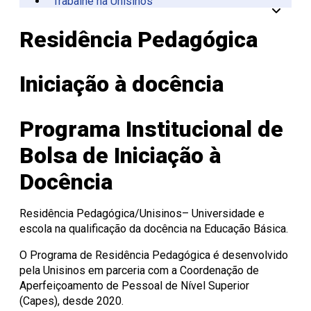
Trabalhe na Unisinos
Vinculadas
CPA
Tecnológica
Manual da Marca
Canal de Ética
Acessibilidade
Multiusuários
Centro de Esporte e
Onde Estamos
Registro de Diplomas
Iniciação à
Comitês
Meio Ambiente
Trabalhe Conosco
Lazer
Laboratórios de
Unitec
Docência
Consulta Lista de
Informática
Porto Alegre
Editora Unisinos
Apresentação
Apresentação
Residência Pedagógica
Diplomas
São Leopoldo
Fundação Urbano
PIBID
Comissão
ISO 14001
Thiesen
de Ética
Educação a Distância
Editais PIBID
ESG Unisinos
no Uso de
Residência
SGA Unisinos
Iniciação à docência
Pedagógica
Animais
Relatórios e
Editais
Comitê
Certificações
Residência
de Ética
Comunicação
Pedagógica
em
Ambiental
Programa Institucional de
Pesquisa
Procedimentos
Instruções
Bolsa de Iniciação à
operacionais
Docência
Residência Pedagógica/Unisinos– Universidade e
escola na qualificação da docência na Educação Básica.
O Programa de Residência Pedagógica é desenvolvido
pela Unisinos em parceria com a Coordenação de
Aperfeiçoamento de Pessoal de Nível Superior
(Capes), desde 2020.