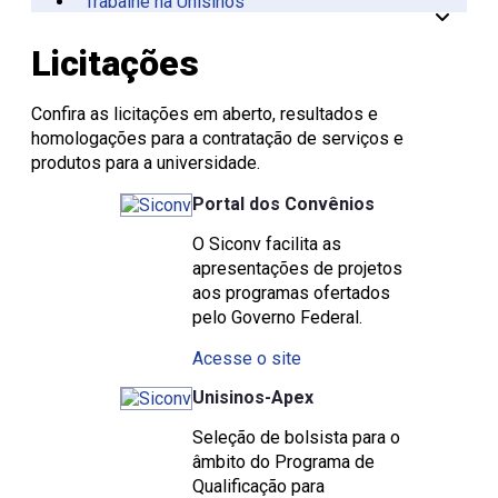
Trabalhe na Unisinos
Vinculadas
CPA
Tecnológica
Manual da Marca
Canal de Ética
Acessibilidade
Multiusuários
Centro de Esporte e
Onde Estamos
Registro de Diplomas
Iniciação à
Comitês
Meio Ambiente
Trabalhe Conosco
Lazer
Laboratórios de
Unitec
Docência
Consulta Lista de
Informática
Porto Alegre
Editora Unisinos
Apresentação
Apresentação
Licitações
Diplomas
São Leopoldo
Fundação Urbano
PIBID
Comissão
ISO 14001
Thiesen
de Ética
Educação a Distância
Editais PIBID
ESG Unisinos
no Uso de
Residência
SGA Unisinos
Confira as licitações em aberto, resultados e
Pedagógica
Animais
Relatórios e
homologações para a contratação de serviços e
Editais
Comitê
Certificações
produtos para a universidade.
Residência
de Ética
Comunicação
Pedagógica
em
Ambiental
Portal dos Convênios
Pesquisa
Procedimentos
Instruções
O Siconv facilita as
operacionais
apresentações de projetos
aos programas ofertados
pelo Governo Federal.
Acesse o site
Unisinos-Apex
Seleção de bolsista para o
âmbito do Programa de
Qualificação para