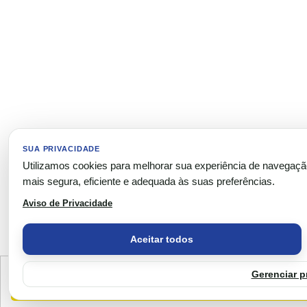
SUA PRIVACIDADE
Utilizamos cookies para melhorar sua experiência de navegaç
mais segura, eficiente e adequada às suas preferências.
Aviso de Privacidade
Aceitar todos
This website uses cookies to ensure you get the best experience on our website.
Gerenciar p
Got 