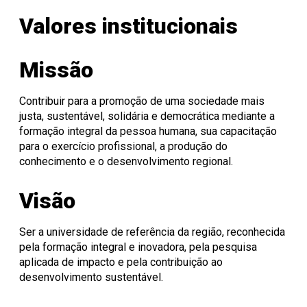
Onde Estamos
Registro de Diplomas
Iniciação à
Comitês
Meio Ambiente
Trabalhe Conosco
Lazer
Laboratórios de
Unitec
Docência
Consulta Lista de
Informática
Porto Alegre
Editora Unisinos
Apresentação
Apresentação
Valores institucionais
Diplomas
São Leopoldo
Fundação Urbano
PIBID
Comissão
ISO 14001
Thiesen
de Ética
Educação a Distância
Editais PIBID
ESG Unisinos
no Uso de
Residência
SGA Unisinos
Missão
Pedagógica
Animais
Relatórios e
Editais
Comitê
Certificações
Residência
de Ética
Comunicação
Contribuir para a promoção de uma sociedade mais
Pedagógica
em
Ambiental
justa, sustentável, solidária e democrática mediante a
Pesquisa
Procedimentos
Instruções
formação integral da pessoa humana, sua capacitação
operacionais
para o exercício profissional, a produção do
conhecimento e o desenvolvimento regional.
Visão
Ser a universidade de referência da região, reconhecida
pela formação integral e inovadora, pela pesquisa
aplicada de impacto e pela contribuição ao
desenvolvimento sustentável.