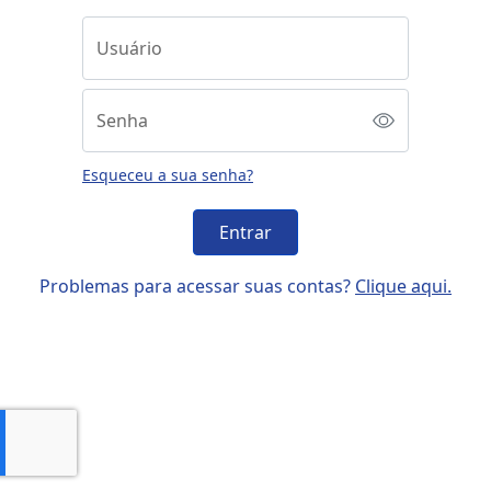
Usuário
Senha
Esqueceu a sua senha?
Entrar
Problemas para acessar suas contas?
Clique aqui.