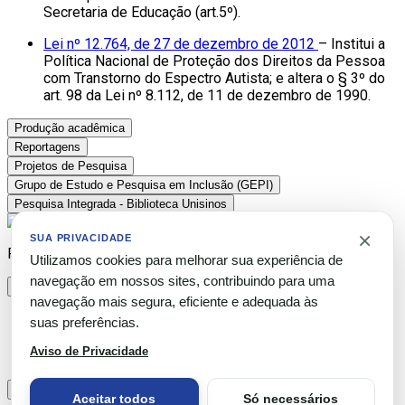
Secretaria de Educação (art.5º).
Lei nº 12.764, de 27 de dezembro de 2012
– Institui a
Política Nacional de Proteção dos Direitos da Pessoa
com Transtorno do Espectro Autista; e altera o § 3º do
art. 98 da Lei nº 8.112, de 11 de dezembro de 1990.
Produção acadêmica
Reportagens
Projetos de Pesquisa
Grupo de Estudo e Pesquisa em Inclusão (GEPI)
Pesquisa Integrada - Biblioteca Unisinos
×
SUA PRIVACIDADE
Please publish modules in
offcanvas
position.
Utilizamos cookies para melhorar sua experiência de
navegação em nossos sites, contribuindo para uma
×
navegação mais segura, eficiente e adequada às
×
suas preferências.
Valores Estacionamento São Leopoldo
Aviso de Privacidade
×
Aceitar todos
Só necessários