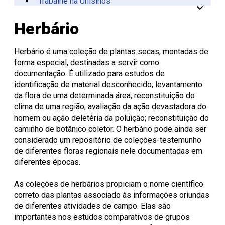
Trabalhe na Unisinos
Vinculadas
CPA
Tecnológica
Manual da Marca
Canal de Ética
Acessibilidade
Multiusuários
Centro de Esporte e
Onde Estamos
Registro de Diplomas
Iniciação à
Comitês
Meio Ambiente
Trabalhe Conosco
Lazer
Laboratórios de
Unitec
Docência
Consulta Lista de
Informática
Porto Alegre
Editora Unisinos
Apresentação
Apresentação
Herbário
Diplomas
São Leopoldo
Fundação Urbano
PIBID
Comissão
ISO 14001
Thiesen
de Ética
Educação a Distância
Editais PIBID
ESG Unisinos
no Uso de
Residência
SGA Unisinos
Herbário é uma coleção de plantas secas, montadas de
Pedagógica
Animais
Relatórios e
forma especial, destinadas a servir como
Editais
Comitê
Certificações
documentação. É utilizado para estudos de
Residência
de Ética
Comunicação
identificação de material desconhecido; levantamento
Pedagógica
em
Ambiental
da flora de uma determinada área; reconstituição do
Pesquisa
Procedimentos
Instruções
clima de uma região; avaliação da ação devastadora do
operacionais
homem ou ação deletéria da poluição; reconstituição do
caminho de botânico coletor. O herbário pode ainda ser
considerado um repositório de coleções-testemunho
de diferentes floras regionais nele documentadas em
diferentes épocas.
As coleções de herbários propiciam o nome científico
correto das plantas associado às informações oriundas
de diferentes atividades de campo. Elas são
importantes nos estudos comparativos de grupos