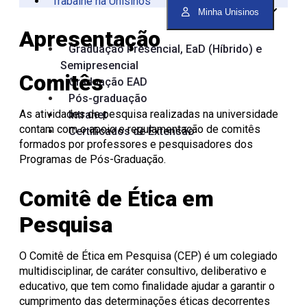
Trabalhe na Unisinos
Vinculadas
CPA
Tecnológica
Manual da Marca
Canal de Ética
Acessibilidade
Multiusuários
Centro de Esporte e
Minha Unisinos
Onde Estamos
Registro de Diplomas
Iniciação à
Comitês
Meio Ambiente
Trabalhe Conosco
Lazer
Laboratórios de
Unitec
Docência
Consulta Lista de
Informática
Porto Alegre
Editora Unisinos
Apresentação
Apresentação
Apresentação
Diplomas
São Leopoldo
Fundação Urbano
PIBID
Comissão
ISO 14001
Graduação Presencial, EaD (Híbrido) e
Thiesen
de Ética
Educação a Distância
Editais PIBID
ESG Unisinos
Semipresencial
no Uso de
Residência
SGA Unisinos
Comitês
Pedagógica
Animais
Relatórios e
Graduação EAD
Editais
Comitê
Certificações
Pós-graduação
Residência
de Ética
Comunicação
As atividades de pesquisa realizadas na universidade
Intranet
Pedagógica
em
Ambiental
contam com o apoio e regulamentação de comitês
Certificados de Extensão
Pesquisa
Procedimentos
Instruções
formados por professores e pesquisadores dos
operacionais
Programas de Pós-Graduação.
Comitê de Ética em
Pesquisa
O Comitê de Ética em Pesquisa (CEP) é um colegiado
multidisciplinar, de caráter consultivo, deliberativo e
educativo, que tem como finalidade ajudar a garantir o
cumprimento das determinações éticas decorrentes