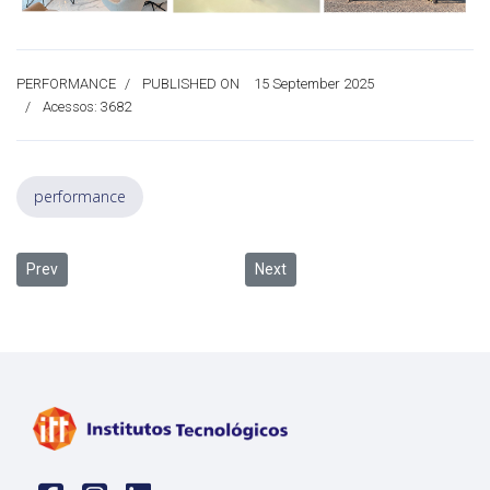
PERFORMANCE
PUBLISHED ON
15 September 2025
Acessos: 3682
performance
Previous article: Unisinos sedia VIII WINDEC
Next article: Concrete Show Sout
Prev
Next