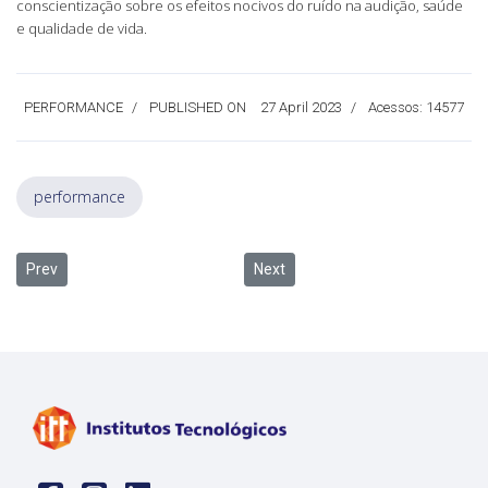
conscientização sobre os efeitos nocivos do ruído na audição, saúde
e qualidade de vida.
PERFORMANCE
PUBLISHED ON
27 April 2023
Acessos: 14577
performance
Previous article: itt Performance realiza o VII WINDEC
Next article: itt Performance atua
Prev
Next