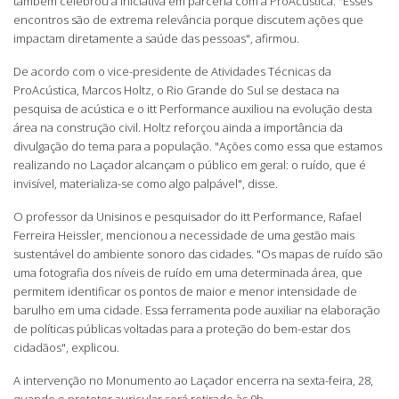
também celebrou a iniciativa em parceria com a ProAcústica. "Esses
encontros são de extrema relevância porque discutem ações que
impactam diretamente a saúde das pessoas", afirmou.
De acordo com o vice-presidente de Atividades Técnicas da
ProAcústica, Marcos Holtz, o Rio Grande do Sul se destaca na
pesquisa de acústica e o itt Performance auxiliou na evolução desta
área na construção civil. Holtz reforçou ainda a importância da
divulgação do tema para a população. "Ações como essa que estamos
realizando no Laçador alcançam o público em geral: o ruído, que é
invisível, materializa-se como algo palpável", disse.
O professor da Unisinos e pesquisador do itt Performance, Rafael
Ferreira Heissler, mencionou a necessidade de uma gestão mais
sustentável do ambiente sonoro das cidades. "Os mapas de ruído são
uma fotografia dos níveis de ruído em uma determinada área, que
permitem identificar os pontos de maior e menor intensidade de
barulho em uma cidade. Essa ferramenta pode auxiliar na elaboração
de políticas públicas voltadas para a proteção do bem-estar dos
cidadãos", explicou.
A intervenção no Monumento ao Laçador encerra na sexta-feira, 28,
quando o protetor auricular será retirado às 9h.