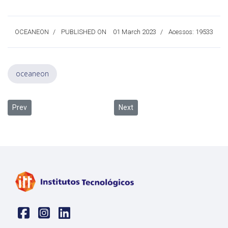
OCEANEON
PUBLISHED ON
01 March 2023
Acessos: 19533
oceaneon
Previous article: Pesquisadores da Unisinos realizam expedição na 
Next article: Representantes do Mi
Prev
Next