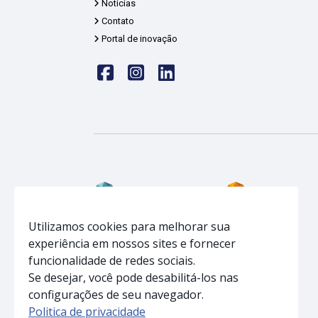
Notícias
Contato
Portal de inovação
Face
insta
linkedin
Home
Home
Utilizamos cookies para melhorar sua
Infraestrutura
Infraestrutura
experiência em nossos sites e fornecer
funcionalidade de redes sociais.
Soluções
Soluções
Se desejar, você pode desabilitá-los nas
Notícias
Acreditações
configurações de seu navegador.
Equipe
Notícias
Politica de privacidade
Contato
Equipe