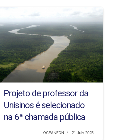
Projeto de professor da
Unisinos é selecionado
na 6ª chamada pública
de ciência do Instituto
OCEANEON
21 July 2023