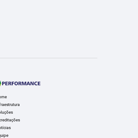
ome
fraestrutura
luções
reditações
tícias
uipe