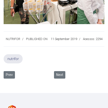
NUTRIFOR
PUBLISHED ON
11 September 2019
Acessos: 2294
nutrifor
Previous article: Unisinos, Tecnosinos e Hemocord formam parceria
Next article: Open Food Innovatio
Prev
Next