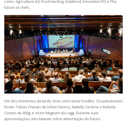
como: Agricultura 4.0, Food Hacking, Instafood, Innovation RS e The
future of chefs.
Um dos momentos da tarde, teve como tema Foodbiz. Os palestrantes
foram: Tobias Chanan da Urban Farmcy; Natielly Cardoso e Rafaela
Gomes da 400g; e Victor Magnani da Loggi. Durante suas
apresentações, eles falaram sobre alimentação do futuro.