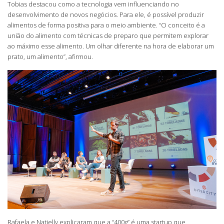
Tobias destacou como a tecnologia vem influenciando no
desenvolvimento de novos negócios. Para ele, é possível produzir
alimentos de forma positiva para o meio ambiente. “O conceito é a
união do alimento com técnicas de preparo que permitem explorar
ao máximo esse alimento. Um olhar diferente na hora de elaborar um
prato, um alimento”, afirmou.
Rafaela e Natielly explicaram que a “400g” é uma startup que