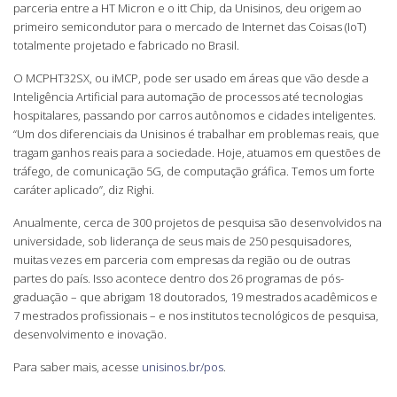
parceria entre a HT Micron e o itt Chip, da Unisinos, deu origem ao
primeiro semicondutor para o mercado de Internet das Coisas (IoT)
totalmente projetado e fabricado no Brasil.
O MCPHT32SX, ou iMCP, pode ser usado em áreas que vão desde a
Inteligência Artificial para automação de processos até tecnologias
hospitalares, passando por carros autônomos e cidades inteligentes.
“Um dos diferenciais da Unisinos é trabalhar em problemas reais, que
tragam ganhos reais para a sociedade. Hoje, atuamos em questões de
tráfego, de comunicação 5G, de computação gráfica. Temos um forte
caráter aplicado”, diz Righi.
Anualmente, cerca de 300 projetos de pesquisa são desenvolvidos na
universidade, sob liderança de seus mais de 250 pesquisadores,
muitas vezes em parceria com empresas da região ou de outras
partes do país. Isso acontece dentro dos 26 programas de pós-
graduação – que abrigam 18 doutorados, 19 mestrados acadêmicos e
7 mestrados profissionais – e nos institutos tecnológicos de pesquisa,
desenvolvimento e inovação.
Para saber mais, acesse
unisinos.br/pos
.