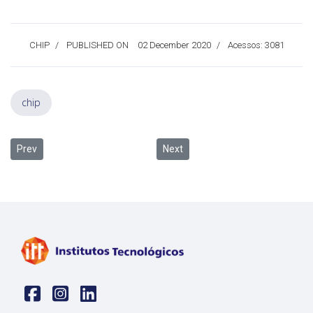
CHIP
PUBLISHED ON
02 December 2020
Acessos: 3081
chip
Previous article: Mestranda em Enfermagem cria dispositivo elétric
Next article: Aluna da Biomedici
Prev
Next