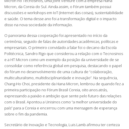
Micron no Tecnosinos, uma Joint Venture com a empresa Hana
Micron, da Coreia do Sul. Ainda assim, o Fórum também possui
discussões e workshops em IoT (Internet das coisas), sustentabilidade
e saúde. O tema desse ano foi a transformação digital e o impacto
disso na nova sociedade da informação.
O panorama dessa cooperação foi apresentado no início da
cerimônia, seguido de falas de autoridades acadêmicas, políticas e
empresariais. O primeiro convidado a falar foi o decano da Escola
Politécnica, Sandro Rigo que considerou a relação com o Tecnosinos
e a HT Micron como um exemplo da posição da universidade de se
consolidar como referência global em pesquisa, destacando o papel
do fórum no desenvolvimento de uma cultura de “colaboração,
multiculturalismo, multidisciplinaridade e inovação”. Na sequência,
Chang-Ho Choi, presidente da Hana Micron, lembrou de quando fez a
primeira participação no Fórum Brasil Coreia, oito anos atrás,
expressando a paixão e ambição que sente pelo futuro das relações
com o Brasil. Apontou a Unisinos como “a melhor universidade do
país” para a Coreia e encerrou com uma mensagem de esperança
sobre o fim da pandemia.
Secretário de Inovação e Tecnologia, Luis Lamb afirmou ter certeza