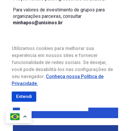
Para valores de investimento de grupos para
organizações parceiras, consultar
minhapos@unisinos.br
Utilizamos cookies para melhorar sua
Quer conhecer todas as opções
experiência em nossos sites e fornecer
de pagamento?
funcionalidade de redes sociais. Se desejar,
você pode desabilitá-los nas configurações de
Entre em contato conosco para tirar dúvidas e
seu navegador.
Conheça nossa Política de
saber mais das possibilidades de ingresso para
Privacidade.
você começar o curso na Unisinos!
Entendi
Fale com um consultor