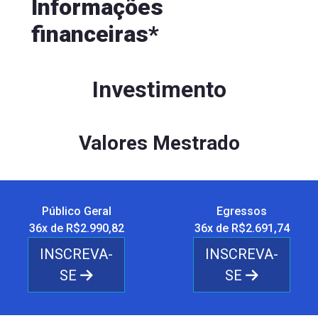
Informações
financeiras*
Investimento
Valores Mestrado
Público Geral
Egressos
36x de R$2.990,82
36x de R$2.691,74
INSCREVA-
INSCREVA-
SE
SE