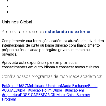
Unisinos Global
Amplie sua experiência
estudando no exterior
.
Complemente sua formação acadêmica através de atividades
internacionais de curta ou longa duração com financiamento
próprio ou financiadas por órgãos governamentais ou
privados.
Aproveite esta experiência para ampliar seus
conhecimentos em outro idioma e conhecer novas culturas.
Confira nossos programas de mobilidade acadêmica:
Estágios UAS7
Mobilidade Unisinos
Magis Exchange
Bolsa
AUSJAL
Dupla Titulaçao Polimi
Dupla Titulação em
Arquitetura
PDSE-CAPES
PA6 GIL
Marca
China Summer
Program