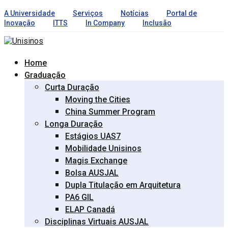
A Universidade
Serviços
Notícias
Portal de
Inovação
ITTS
In Company
Inclusão
Home
Graduação
Curta Duração
Moving the Cities
China Summer Program
Longa Duração
Estágios UAS7
Mobilidade Unisinos
Magis Exchange
Bolsa AUSJAL
Dupla Titulação em Arquitetura
PA6 GIL
ELAP Canadá
Disciplinas Virtuais AUSJAL