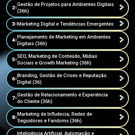
Gestão de Projetos para Ambientes Digitais
2
⚪
(36h)
3
Marketing Digital e Tendências Emergentes
⚪
Planejamento de Marketing em Ambientes
4
⚪
Digitais (36h)
SEO, Marketing de Conteúdo, Mídias
5
⚪
Sociais e Growth Marketing (36h)
Branding, Gestão de Crises e Reputação
6
⚪
Digital (36)
Gestão de Relacionamento e Experiência
7
⚪
do Cliente (36h)
Marketing de Influência; Redes de
8
⚪
Seguidores e Fandoms (36h)
Inteligência Artificial, Automação e