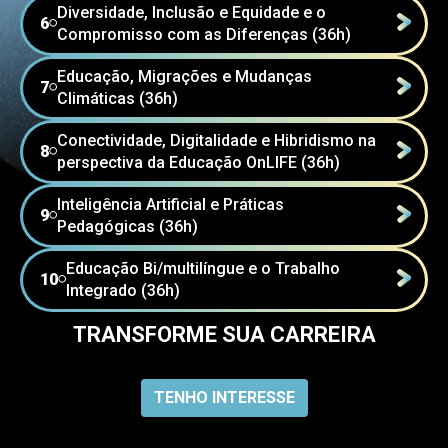
Diversidade, Inclusão e Equidade e o
6
⚪
Compromisso com as Diferenças (36h)
Educação, Migrações e Mudanças
7
⚪
Climáticas (36h)
Conectividade, Digitalidade e Hibridismo na
8
⚪
perspectiva da Educação OnLIFE (36h)
Inteligência Artificial e Práticas
9
⚪
Pedagógicas (36h)
Educação Bi/multilíngue e o Trabalho
10
⚪
Integrado (36h)
TRANSFORME SUA CARREIRA
TENHO INTERESSE