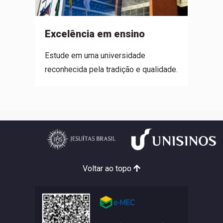
Ino
Excelência em ensino
lver
Duran
Estude em uma universidade
comu
reconhecida pela tradição e qualidade.
ações
Voltar ao topo