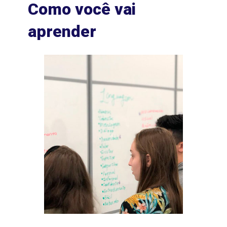
Como você vai
aprender
mpus
Labor