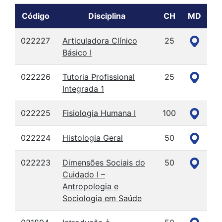
Código
Disciplina
CH
MD
022227
Articuladora Clínico
25
Básico I
022226
Tutoria Profissional
25
Integrada 1
022225
Fisiologia Humana I
100
022224
Histologia Geral
50
022223
Dimensões Sociais do
50
Cuidado I –
Antropologia e
Sociologia em Saúde