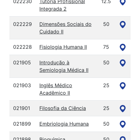
022230
Tutoria Profissional
12.5
Integrada 2
022229
Dimensões Sociais do
50
Cuidado II
022228
Fisiologia Humana II
75
021905
Introdução à
50
Semiologia Médica II
021903
Inglês Médico
25
Acadêmico II
021901
Filosofia da Ciência
25
021899
Embriologia Humana
50
021898
Bioquímica
50