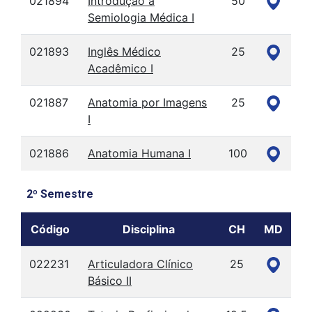
021894
Introdução à
50
Semiologia Médica I
021893
Inglês Médico
25
Acadêmico I
021887
Anatomia por Imagens
25
I
021886
Anatomia Humana I
100
2º Semestre
Código
Disciplina
CH
MD
022231
Articuladora Clínico
25
Básico II