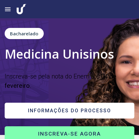
menu
Bacharelado
Medicina Unisinos
Inscreva-se pela nota do Enem até
04 de
fevereiro
.
INFORMAÇÕES DO PROCESSO
INSCREVA-SE AGORA