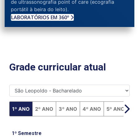
de
ultrassonografia
point
of
care
(ecografia
portátil à beira do leito
).
LABORATÓRIOS EM 360º
Grade curricular atual
1º ANO
2º ANO
3º ANO
4º ANO
5º ANO
6º
1º Semestre