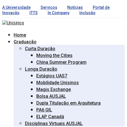
A Universidade
Serviços
Notícias
Portal de
Inovação
ITTS
In Company
Inclusão
Home
Graduação
Curta Duração
Moving the Cities
China Summer Program
Longa Duração
Estágios UAS7
Mobilidade Unisinos
Magis Exchange
Bolsa AUSJAL
Dupla Titulação em Arquitetura
PA6 GIL
ELAP Canadá
Disciplinas Virtuais AUSJAL