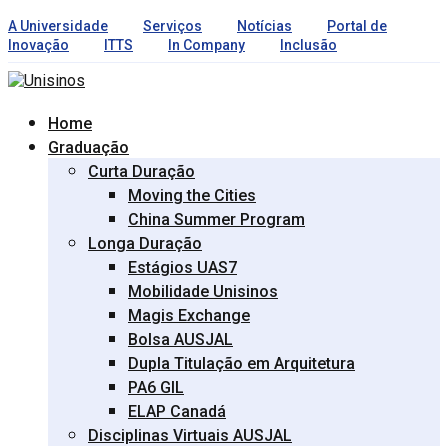
A Universidade
Serviços
Notícias
Portal de
Inovação
ITTS
In Company
Inclusão
Home
Graduação
Curta Duração
Moving the Cities
China Summer Program
Longa Duração
Estágios UAS7
Mobilidade Unisinos
Magis Exchange
Bolsa AUSJAL
Dupla Titulação em Arquitetura
PA6 GIL
ELAP Canadá
Disciplinas Virtuais AUSJAL