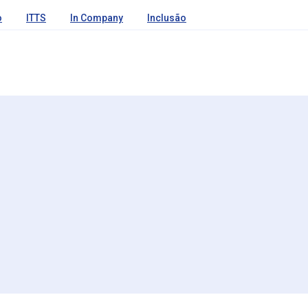
o
ITTS
In Company
Inclusão