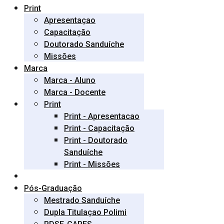
Print
Apresentaçao
Capacitação
Doutorado Sanduíche
Missões
Marca
Marca - Aluno
Marca - Docente
Print
Print - Apresentacao
Print - Capacitação
Print - Doutorado
Sanduíche
Print - Missões
Pós-Graduação
Mestrado Sanduíche
Dupla Titulaçao Polimi