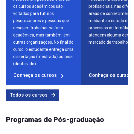
os cursos acadêmicos são
profissionais, nas difer
voltados para futuros
áreas de conhecimento,
pesquisadores e pessoas que
mediante o estudo de té
desejam trabalhar na área
processos ou temáticas
acadêmica, mas também, em
atendem alguma dema
outras organizações. No final do
mercado de trabalho.
curso, o estudante entrega uma
dissertação (mestrado) ou tese
(doutorado).
Conheça os cursos
Conheça os cursos
Todos os cursos
Programas de Pós-graduação