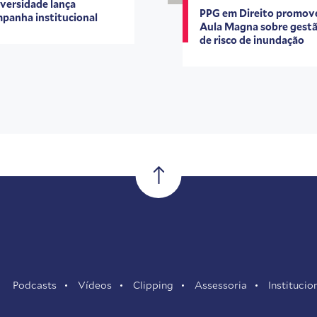
versidade lança
PPG em Direito promov
panha institucional
Aula Magna sobre gest
de risco de inundação
Podcasts
Vídeos
Clipping
Assessoria
Institucio