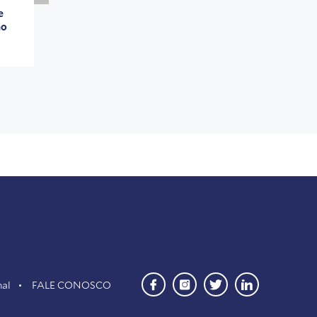
e
ão
nal
FALE CONOSCO