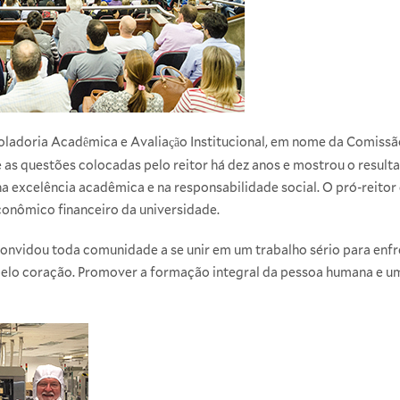
roladoria Acad
mica e Avalia
o Institucional, em nome da Comissã
ê
çã
re as questões colocadas pelo reitor há dez anos e mostrou o resul
na excelência acadêmica e na responsabilidade social. O pró-reitor
onômico financeiro da universidade.
 convidou toda comunidade a se unir em um trabalho sério para enfr
pelo coração. Promover a formação integral da pessoa humana e u