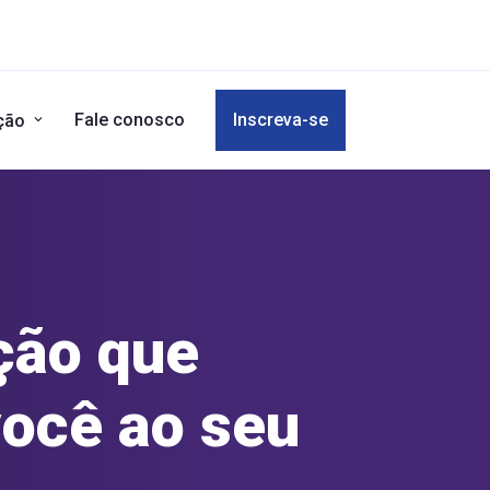
Fale conosco
Inscreva-se
ção
ção que
você ao seu