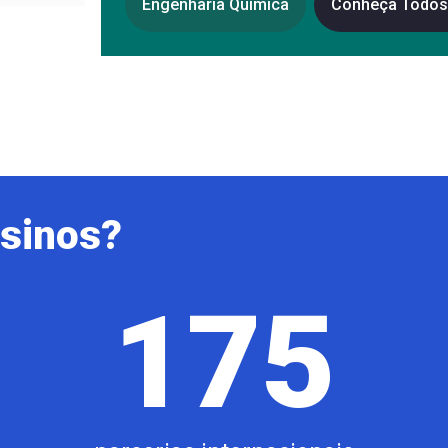
Engenharia Química
Conheça Todo
isinos?
175