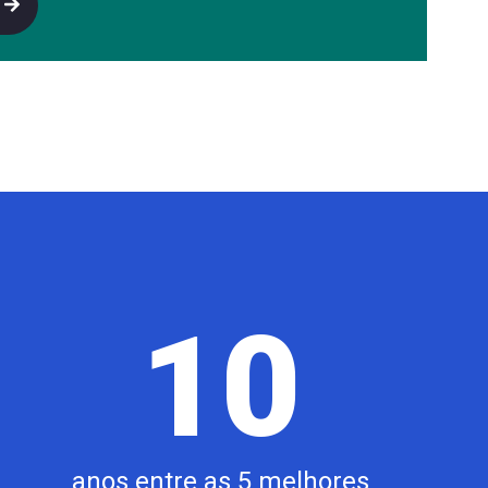
s
10
anos entre as 5 melhores