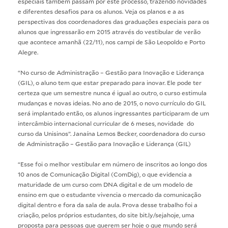
especiais também passam por este processo, trazendo novidades
e diferentes desafios para os alunos. Veja os planos e a as
perspectivas dos coordenadores das graduações especiais para os
alunos que ingressarão em 2015 através do vestibular de verão
que acontece amanhã (22/11), nos campi de São Leopoldo e Porto
Alegre.
“No curso de Administração – Gestão para Inovação e Liderança
(GIL), o aluno tem que estar preparado para inovar. Ele pode ter
certeza que um semestre nunca é igual ao outro, o curso estimula
mudanças e novas ideias. No ano de 2015, o novo currículo do GIL
será implantado então, os alunos ingressantes participaram de um
intercâmbio internacional curricular de 6 meses, novidade do
curso da Unisinos”. Janaína Lemos Becker, coordenadora do curso
de Administração – Gestão para Inovação e Liderança (GIL)
“Esse foi o melhor vestibular em número de inscritos ao longo dos
10 anos de Comunicação Digital (ComDig), o que evidencia a
maturidade de um curso com DNA digital e de um modelo de
ensino em que o estudante vivencia o mercado da comunicação
digital dentro e fora da sala de aula. Prova desse trabalho foi a
criação, pelos próprios estudantes, do site bit.ly/sejahoje, uma
proposta para pessoas que querem ser hoje o que mundo será