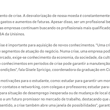
nto de crise. A desvalorização de nossa moeda é constantemente 
gastos e aumentos de faturas. Apesar disso, ser um profissional 
, as empresas continuam buscando os profissionais mais qualificad
BA da Unisinos.
rise é importante para aquisição de novos conhecimentos. “Uma c
e segmentos de atuação do negócio. Numa crise, uma empresa pode
cado, exige-se conhecimento da economia, da sociedade, da cultura
ndo conhecimentos em períodos de crise pode garantir a manutençã
ondições”, fala Gisele Spricigo, coordenadora da graduação em C
de motivações para o estudante, como: estudar para garantir um mo
er contatos e networking, com colegas e professores; estudar para
para situação de desemprego inesperada ou de mudança de local 
ivo a um futuro promissor no mercado de trabalho, destacando que
entido, a crise também abre uma janela de possibilidades”, garant