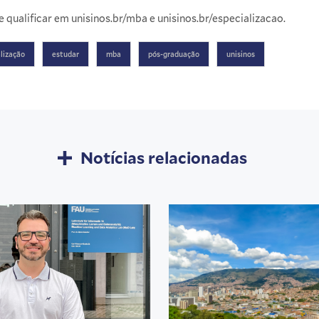
e qualificar em
unisinos.br/mba
e
unisinos.br/especializacao
.
lização
estudar
mba
pós-graduação
unisinos
Notícias relacionadas