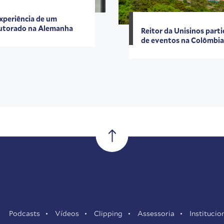
xperiência de um
torado na Alemanha
Reitor da Unisinos parti
de eventos na Colômbi
Podcasts
Vídeos
Clipping
Assessoria
Institucio