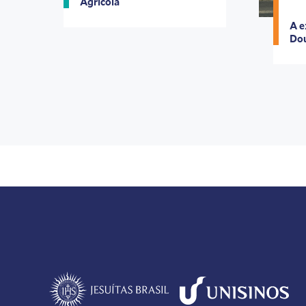
Agrícola
A e
Dou