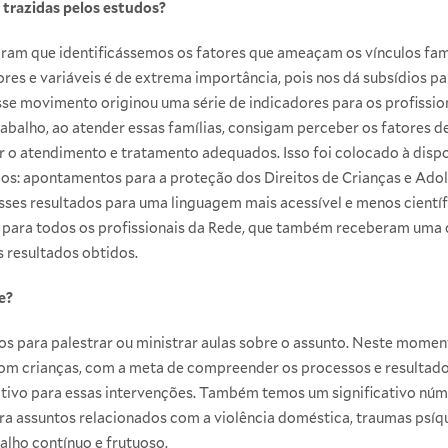
s trazidas pelos estudos?
iram que identificássemos os fatores que ameaçam os vínculos fam
ores e variáveis é de extrema importância, pois nos dá subsídios pa
Esse movimento originou uma série de indicadores para os profissi
trabalho, ao atender essas famílias, consigam perceber os fatores de
r o atendimento e tratamento adequados. Isso foi colocado à dispo
ios: apontamentos para a proteção dos Direitos de Crianças e Adole
esses resultados para uma linguagem mais acessível e menos cientí
a para todos os profissionais da Rede, que também receberam uma 
 resultados obtidos.
e?
s para palestrar ou ministrar aulas sobre o assunto. Neste mome
 com crianças, com a meta de compreender os processos e resultad
itivo para essas intervenções. Também temos um significativo nú
ra assuntos relacionados com a violência doméstica, traumas psíqu
lho contínuo e frutuoso.