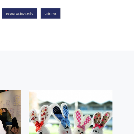
pesquisa. inovação
unisinos