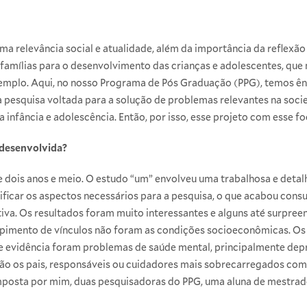
ma relevância social e atualidade, além da importância da reflexã
 famílias para o desenvolvimento das crianças e adolescentes, que
exemplo. Aqui, no nosso Programa de Pós Graduação (PPG), temos ên
pesquisa voltada para a solução de problemas relevantes na soci
a infância e adolescência. Então, por isso, esse projeto com esse fo
 desenvolvida?
dois anos e meio. O estudo “um” envolveu uma trabalhosa e detal
ificar os aspectos necessários para a pesquisa, o que acabou con
iva. Os resultados foram muito interessantes e alguns até surpreen
mpimento de vínculos não foram as condições socioeconômicas. Os 
e evidência foram problemas de saúde mental, principalmente depr
 são os pais, responsáveis ou cuidadores mais sobrecarregados com 
posta por mim, duas pesquisadoras do PPG, uma aluna de mestrado