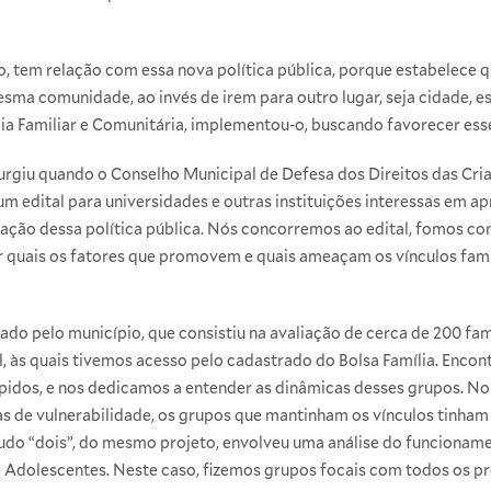
o, tem relação com essa nova política pública, porque estabelece 
ma comunidade, ao invés de irem para outro lugar, seja cidade, es
ia Familiar e Comunitária, implementou-o, buscando favorecer esse
rgiu quando o Conselho Municipal de Defesa dos Direitos das Cri
edital para universidades e outras instituições interessas em ap
tação dessa política pública. Nós concorremos ao edital, fomos 
ar quais os fatores que promovem e quais ameaçam os vínculos fami
ado pelo município, que consistiu na avaliação de cerca de 200 fam
al, às quais tivemos acesso pelo cadastrado do Bolsa Família. Enc
mpidos, e nos dedicamos a entender as dinâmicas desses grupos. N
as de vulnerabilidade, os grupos que mantinham os vínculos tinham
udo “dois”, do mesmo projeto, envolveu uma análise do funcionam
e Adolescentes. Neste caso, fizemos grupos focais com todos os pr