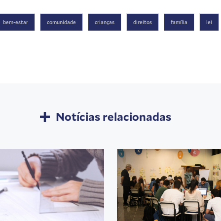
bem-estar
comunidade
crianças
direitos
família
lei
Notícias relacionadas