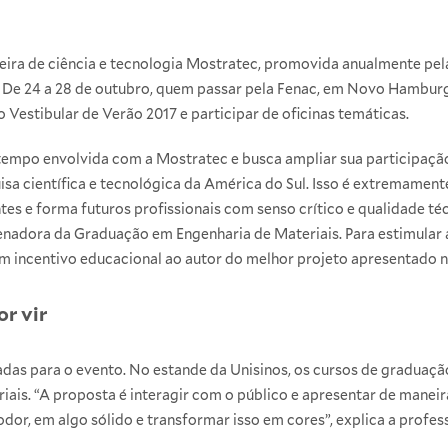
eira de ciência e tecnologia Mostratec, promovida anualmente pe
a. De 24 a 28 de outubro, quem passar pela Fenac, em Novo Hambur
 o
Vestibular de Verão 2017
e participar de oficinas temáticas.
tempo envolvida com a Mostratec e busca ampliar sua participação
uisa científica e tecnológica da América do Sul. Isso é extremamen
tes e forma futuros profissionais com senso crítico e qualidade téc
denadora da
Graduação em Engenharia de Materiais
. Para estimular
 um incentivo educacional ao autor do melhor projeto apresentado n
r vir
das para o evento. No estande da Unisinos, os cursos de graduação
iais. “A proposta é interagir com o público e apresentar de maneir
odor, em algo sólido e transformar isso em cores”, explica a profes