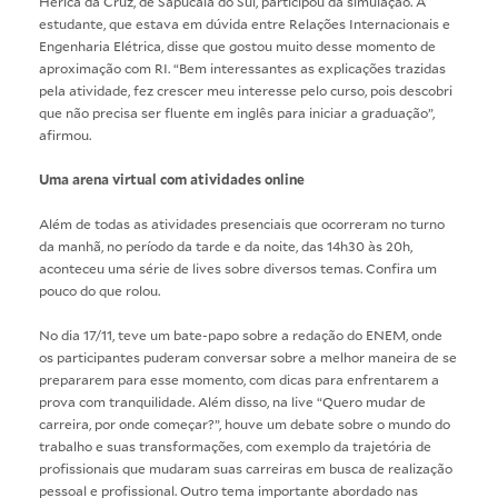
Hérica da Cruz, de Sapucaia do Sul, participou da simulação. A
estudante, que estava em dúvida entre Relações Internacionais e
Engenharia Elétrica, disse que gostou muito desse momento de
aproximação com RI. “Bem interessantes as explicações trazidas
pela atividade, fez crescer meu interesse pelo curso, pois descobri
que não precisa ser fluente em inglês para iniciar a graduação”,
afirmou.
Uma arena virtual com atividades online
Além de todas as atividades presenciais que ocorreram no turno
da manhã, no período da tarde e da noite, das 14h30 às 20h,
aconteceu uma série de lives sobre diversos temas. Confira um
pouco do que rolou.
No dia 17/11, teve um bate-papo sobre a redação do ENEM, onde
os participantes puderam conversar sobre a melhor maneira de se
prepararem para esse momento, com dicas para enfrentarem a
prova com tranquilidade. Além disso, na live “Quero mudar de
carreira, por onde começar?”, houve um debate sobre o mundo do
trabalho e suas transformações, com exemplo da trajetória de
profissionais que mudaram suas carreiras em busca de realização
pessoal e profissional. Outro tema importante abordado nas