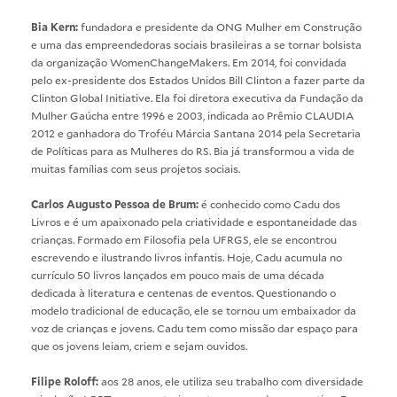
Bia Kern:
fundadora e presidente da ONG Mulher em Construção
e uma das empreendedoras sociais brasileiras a se tornar bolsista
da organização WomenChangeMakers. Em 2014, foi convidada
pelo ex-presidente dos Estados Unidos Bill Clinton a fazer parte da
Clinton Global Initiative. Ela foi diretora executiva da Fundação da
Mulher Gaúcha entre 1996 e 2003, indicada ao Prêmio CLAUDIA
2012 e ganhadora do Troféu Márcia Santana 2014 pela Secretaria
de Políticas para as Mulheres do RS. Bia já transformou a vida de
muitas famílias com seus projetos sociais.
Carlos Augusto Pessoa de Brum:
é conhecido como Cadu dos
Livros e é um apaixonado pela criatividade e espontaneidade das
crianças. Formado em Filosofia pela UFRGS, ele se encontrou
escrevendo e ilustrando livros infantis. Hoje, Cadu acumula no
currículo 50 livros lançados em pouco mais de uma década
dedicada à literatura e centenas de eventos. Questionando o
modelo tradicional de educação, ele se tornou um embaixador da
voz de crianças e jovens. Cadu tem como missão dar espaço para
que os jovens leiam, criem e sejam ouvidos.
Filipe Roloff:
aos 28 anos, ele utiliza seu trabalho com diversidade