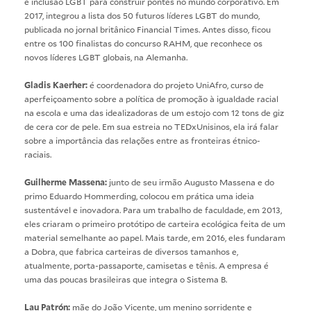
e inclusão LGBT para construir pontes no mundo corporativo. Em
2017, integrou a lista dos 50 futuros líderes LGBT do mundo,
publicada no jornal britânico Financial Times. Antes disso, ficou
entre os 100 finalistas do concurso RAHM, que reconhece os
novos líderes LGBT globais, na Alemanha.
Gladis Kaerher:
é coordenadora do projeto UniAfro, curso de
aperfeiçoamento sobre a política de promoção à igualdade racial
na escola e uma das idealizadoras de um estojo com 12 tons de giz
de cera cor de pele. Em sua estreia no TEDxUnisinos, ela irá falar
sobre a importância das relações entre as fronteiras étnico-
raciais.
Guilherme Massena:
junto de seu irmão Augusto Massena e do
primo Eduardo Hommerding, colocou em prática uma ideia
sustentável e inovadora. Para um trabalho de faculdade, em 2013,
eles criaram o primeiro protótipo de carteira ecológica feita de um
material semelhante ao papel. Mais tarde, em 2016, eles fundaram
a Dobra, que fabrica carteiras de diversos tamanhos e,
atualmente, porta-passaporte, camisetas e tênis. A empresa é
uma das poucas brasileiras que integra o Sistema B.
Lau Patrón:
mãe do João Vicente, um menino sorridente e