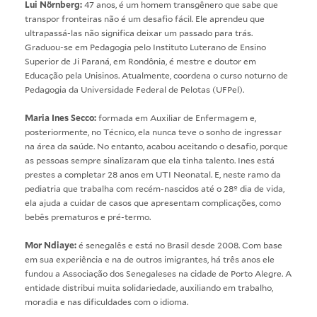
Lui Nörnberg:
47 anos, é um homem transgênero que sabe que
transpor fronteiras não é um desafio fácil. Ele aprendeu que
ultrapassá-las não significa deixar um passado para trás.
Graduou-se em Pedagogia pelo Instituto Luterano de Ensino
Superior de Ji Paraná, em Rondônia, é mestre e doutor em
Educação pela Unisinos. Atualmente, coordena o curso noturno de
Pedagogia da Universidade Federal de Pelotas (UFPel).
Maria Ines Secco:
formada em Auxiliar de Enfermagem e,
posteriormente, no Técnico, ela nunca teve o sonho de ingressar
na área da saúde. No entanto, acabou aceitando o desafio, porque
as pessoas sempre sinalizaram que ela tinha talento. Ines está
prestes a completar 28 anos em UTI Neonatal. E, neste ramo da
pediatria que trabalha com recém-nascidos até o 28º dia de vida,
ela ajuda a cuidar de casos que apresentam complicações, como
bebês prematuros e pré-termo.
Mor Ndiaye:
é senegalês e está no Brasil desde 2008. Com base
em sua experiência e na de outros imigrantes, há três anos ele
fundou a Associação dos Senegaleses na cidade de Porto Alegre. A
entidade distribui muita solidariedade, auxiliando em trabalho,
moradia e nas dificuldades com o idioma.