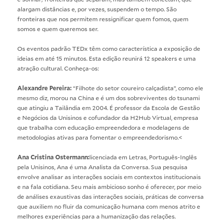
alargam distâncias e, por vezes, suspendem o tempo. São
fronteiras que nos permitem ressignificar quem fomos, quem
somos e quem queremos ser.
Os eventos padrão TEDx têm como característica a exposição de
ideias em até 15 minutos. Esta edição reunirá 12 speakers e uma
atração cultural. Conheça-os:
Alexandre Pereira:
“Filhote do setor coureiro calçadista”, como ele
mesmo diz, morou na China e é um dos sobreviventes do tsunami
que atingiu a Tailândia em 2004. É professor da Escola de Gestão
e Negócios da Unisinos e cofundador da H2Hub Virtual, empresa
que trabalha com educação empreendedora e modelagens de
metodologias ativas para fomentar o empreendedorismo.<
Ana Cristina Ostermann:
licenciada em Letras, Português-Inglês
pela Unisinos, Ana é uma Analista da Conversa. Sua pesquisa
envolve analisar as interações sociais em contextos institucionais
e na fala cotidiana. Seu mais ambicioso sonho é oferecer, por meio
de análises exaustivas das interações sociais, práticas de conversa
que auxiliem no fluir da comunicação humana com menos atrito e
melhores experiências para a humanização das relações.