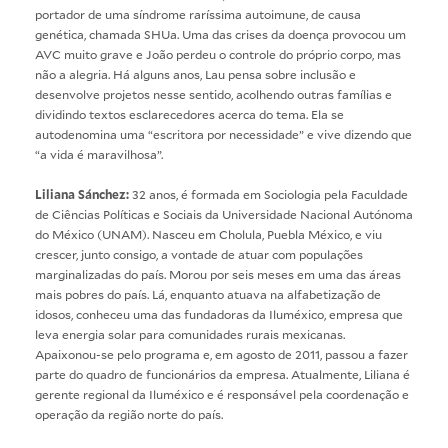
portador de uma síndrome raríssima autoimune, de causa
genética, chamada SHUa. Uma das crises da doença provocou um
AVC muito grave e João perdeu o controle do próprio corpo, mas
não a alegria. Há alguns anos, Lau pensa sobre inclusão e
desenvolve projetos nesse sentido, acolhendo outras famílias e
dividindo textos esclarecedores acerca do tema. Ela se
autodenomina uma “escritora por necessidade” e vive dizendo que
“a vida é maravilhosa”.
Liliana Sánchez:
32 anos, é formada em Sociologia pela Faculdade
de Ciências Políticas e Sociais da Universidade Nacional Autónoma
do México (UNAM). Nasceu em Cholula, Puebla México, e viu
crescer, junto consigo, a vontade de atuar com populações
marginalizadas do país. Morou por seis meses em uma das áreas
mais pobres do país. Lá, enquanto atuava na alfabetização de
idosos, conheceu uma das fundadoras da Iluméxico, empresa que
leva energia solar para comunidades rurais mexicanas.
Apaixonou-se pelo programa e, em agosto de 2011, passou a fazer
parte do quadro de funcionários da empresa. Atualmente, Liliana é
gerente regional da Iluméxico e é responsável pela coordenação e
operação da região norte do país.