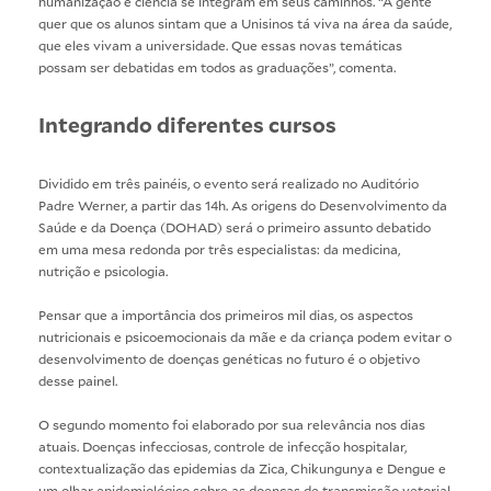
humanização e ciência se integram em seus caminhos. “A gente
quer que os alunos sintam que a Unisinos tá viva na área da saúde,
que eles vivam a universidade. Que essas novas temáticas
possam ser debatidas em todos as graduações”, comenta.
Integrando diferentes cursos
Dividido em três painéis, o evento será realizado no Auditório
Padre Werner, a partir das 14h. As origens do Desenvolvimento da
Saúde e da Doença (DOHAD) será o primeiro assunto debatido
em uma mesa redonda por três especialistas: da medicina,
nutrição e psicologia.
Pensar que a importância dos primeiros mil dias, os aspectos
nutricionais e psicoemocionais da mãe e da criança podem evitar o
desenvolvimento de doenças genéticas no futuro é o objetivo
desse painel.
O segundo momento foi elaborado por sua relevância nos dias
atuais. Doenças infecciosas, controle de infecção hospitalar,
contextualização das epidemias da Zica, Chikungunya e Dengue e
um olhar epidemiológico sobre as doenças de transmissão vetorial