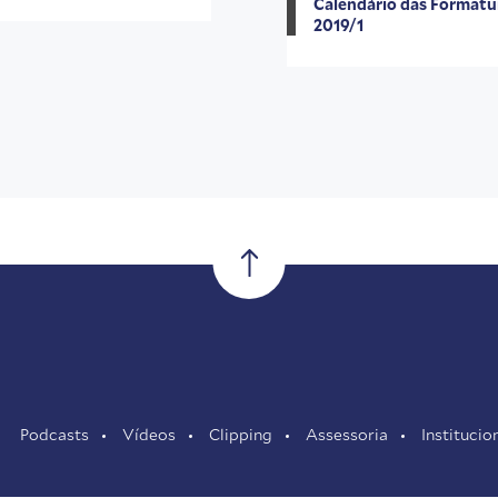
Calendário das Formatu
2019/1
Podcasts
Vídeos
Clipping
Assessoria
Institucio