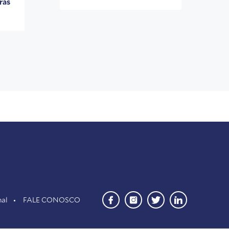
ras
nal
FALE CONOSCO