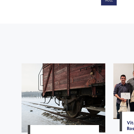
NULL
Vit
Ros