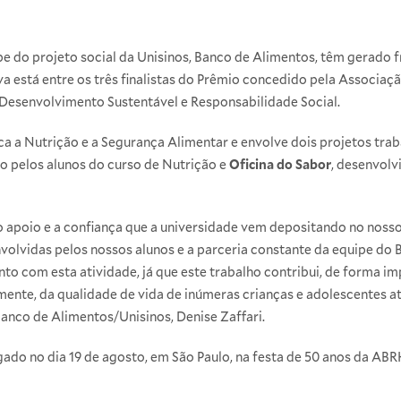
e do projeto social da Unisinos, Banco de Alimentos, têm gerado fr
iva está entre os três finalistas do Prêmio concedido pela Associaç
esenvolvimento Sustentável e Responsabilidade Social.
ca a Nutrição e a Segurança Alimentar e envolve dois projetos tra
do pelos alunos do curso de Nutrição e
Oficina do Sabor
, desenvolv
 apoio e a confiança que a universidade vem depositando no nosso
volvidas pelos nossos alunos e a parceria constante da equipe do 
to com esta atividade, já que este trabalho contribui, de forma im
ente, da qualidade de vida de inúmeras crianças e adolescentes at
anco de Alimentos/Unisinos, Denise Zaffari.
gado no dia 19 de agosto, em São Paulo, na festa de 50 anos da ABR