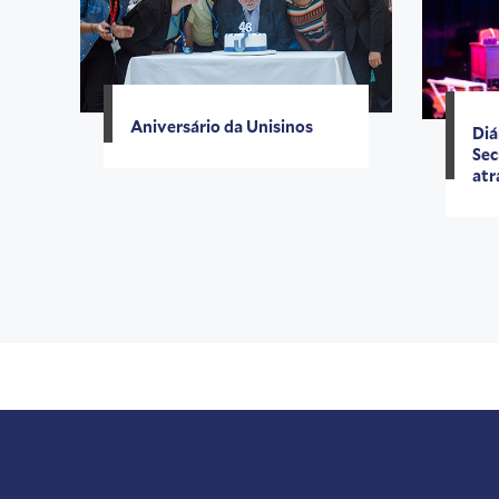
Aniversário da Unisinos
Diá
Sec
atr