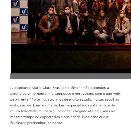
A estudante Maria Clara Brusius Kaufmann não escondeu a
alegria pelo momento — e tampouco o nervosismo com o que vem
pela frente. “Foram quatro anos de muito estudo, muitas escolhas
e abdicações. É um momento bem especial, e o sentimento é de
muita felicidade, muito orgulho de ter chegado até aqui, mas ao
mesmo tempo de expectativa e ansiedade. Mas acho que a
felicidade predomina”, comentou.