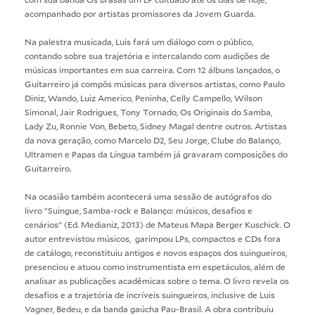
acompanhado por artistas promissores da Jovem Guarda.
Na palestra musicada, Luis fará um diálogo com o público,
contando sobre sua trajetória e intercalando com audições de
músicas importantes em sua carreira. Com 12 álbuns lançados, o
Guitarreiro já compôs músicas para diversos artistas, como Paulo
Diniz, Wando, Luiz Americo, Peninha, Celly Campello, Wilson
Simonal, Jair Rodrigues, Tony Tornado, Os Originais do Samba,
Lady Zu, Ronnie Von, Bebeto, Sidney Magal dentre outros. Artistas
da nova geração, como Marcelo D2, Seu Jorge, Clube do Balanço,
Ultramen e Papas da Língua também já gravaram composições do
Guitarreiro.
Na ocasião também acontecerá uma sessão de autógrafos do
livro “Suingue, Samba-rock e Balanço: músicos, desafios e
cenários” (Ed. Medianiz, 2013) de Mateus Mapa Berger Kuschick. O
autor entrevistou músicos, garimpou LPs, compactos e CDs fora
de catálogo, reconstituiu antigos e novos espaços dos suingueiros,
presenciou e atuou como instrumentista em espetáculos, além de
analisar as publicações acadêmicas sobre o tema. O livro revela os
desafios e a trajetória de incríveis suingueiros, inclusive de Luis
Vagner, Bedeu, e da banda gaúcha Pau-Brasil. A obra contribuiu